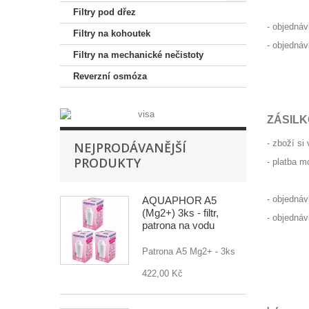
Filtry pod dřez
- obj
Filtry na kohoutek
- obj
Filtry na mechanické nečistoty
Reverzní osmóza
ZÁSILK
- zboží si
NEJPRODÁVANĚJŠÍ
PRODUKTY
- platba 
- obj
AQUAPHOR A5
(Mg2+) 3ks - filtr,
- obj
patrona na vodu
Patrona A5 Mg2+ - 3ks
a
422,00 Kč
a
a