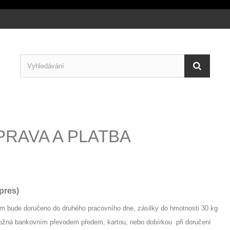
RAVA A PLATBA
pres)
ám bude doručeno do druhého pracovního dne, zásilky do hmotnosti 30 kg
možná bankovním převodem předem, kartou, nebo dobírkou při doručení