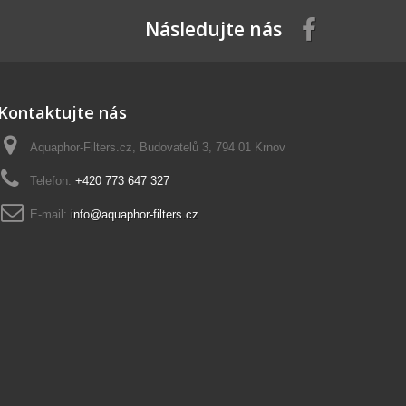
Následujte nás
Kontaktujte nás
Aquaphor-Filters.cz, Budovatelů 3, 794 01 Krnov
Telefon:
+420 773 647 327
E-mail:
info@aquaphor-filters.cz