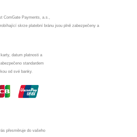
st ComGate Payments, a.s.,
robíhající skrze platební bránu jsou plně zabezpečeny a
arty, datum platnosti a
e zabezpečeno standardem
Skou od své banky.
s přesměruje do vašeho