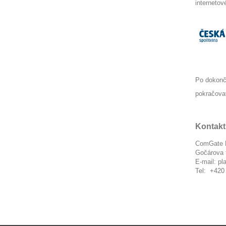
internetov
Po dokonč
pokračovat
Kontakt
ComGate P
Gočárova t
E-mail:
pl
Tel:
+420