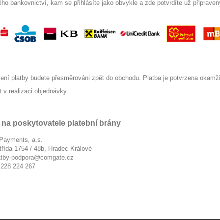
ého bankovnictví, kam se přihlásíte jako obvykle a zde potvrdíte už připraven
ení platby budete přesměrováni zpět do obchodu. Platba je potvrzena okamž
 v realizaci objednávky.
 na poskytovatele platební brány
ayments, a.s.
řída 1754 / 48b, Hradec Králové
atby-podpora@comgate.cz
 228 224 267