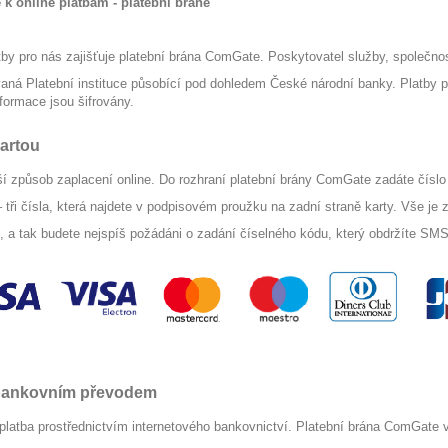
 k online platbám - platební bráně
tby pro nás zajišťuje
platební brána
ComGate. Poskytovatel služby, společno
vaná Platební instituce působící pod dohledem České národní banky. Platby p
formace jsou šifrovány.
kartou
ší způsob zaplacení online. Do rozhraní
platební brány
ComGate zadáte číslo k
tři čísla, která najdete v podpisovém proužku na zadní straně karty. Vše j
 a tak budete nejspíš požádáni o zadání číselného kódu, který obdržíte SM
 bankovním převodem
latba prostřednictvím internetového bankovnictví.
Platební brána
ComGate vá