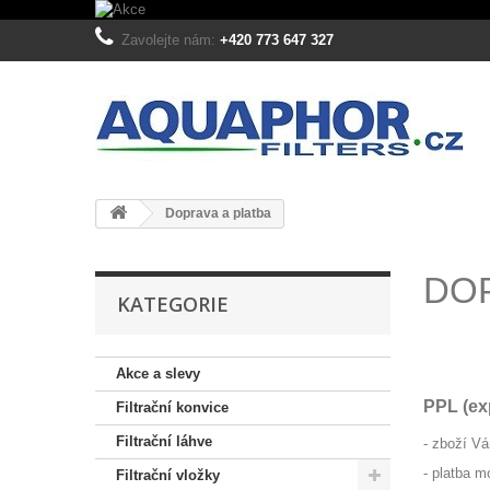
Zavolejte nám:
+420 773 647 327
Doprava a platba
DOP
KATEGORIE
.
Akce a slevy
PPL (ex
Filtrační konvice
Filtrační láhve
- zboží V
- platba 
Filtrační vložky