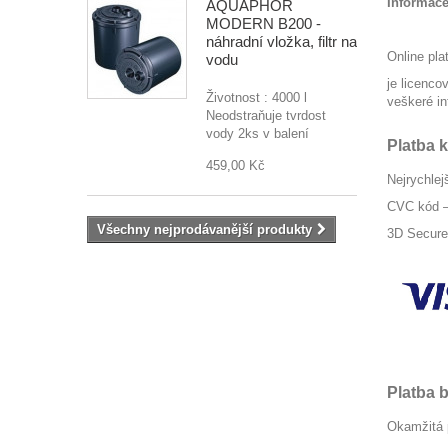
Informace
AQUAPHOR
MODERN B200 -
náhradní vložka, filtr na
Online pla
vodu
je licenco
Životnost : 4000 l
veškeré in
Neodstraňuje tvrdost
vody 2ks v balení
Platba 
459,00 Kč
Nejrychlej
CVC kód – 
Všechny nejprodávanější produkty
3D Secure,
Platba
Okamžitá p