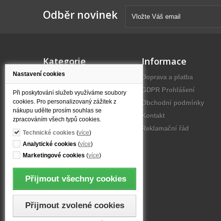
Odběr novinek
Kategorie
Informace
Nastavení cookies
Akce a slevy
Doprava a platba
Filtrační konvice
GDPR Prohlášení
Při poskytování služeb využíváme soubory
cookies. Pro personalizovaný zážitek z
Filtrační láhve
Obchodní podmínky
nákupu udělte prosím souhlas se
Filtrační vložky
Kontakt
zpracováním všech typů cookies.
Filtry pod dřez
Reklamační řád
Technické cookies
(
více
)
Filtry na kohoutek
Analytické cookies
(
více
)
Filtry na mechanické
Marketingové cookies
(
více
)
nečistoty
Reverzní osmóza
Přijmout všechny cookies
Přijmout zvolené cookies